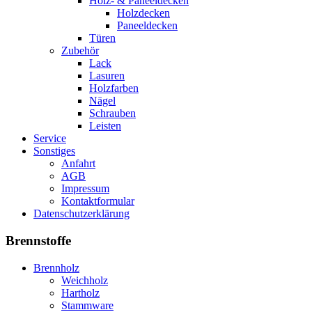
Holz- & Paneeldecken
Holzdecken
Paneeldecken
Türen
Zubehör
Lack
Lasuren
Holzfarben
Nägel
Schrauben
Leisten
Service
Sonstiges
Anfahrt
AGB
Impressum
Kontaktformular
Datenschutzerklärung
Brennstoffe
Brennholz
Weichholz
Hartholz
Stammware