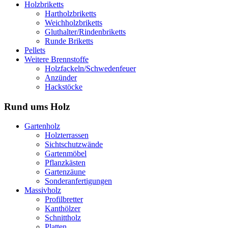
Holzbriketts
Hartholzbriketts
Weichholzbriketts
Gluthalter/Rindenbriketts
Runde Briketts
Pellets
Weitere Brennstoffe
Holzfackeln/Schwedenfeuer
Anzünder
Hackstöcke
Rund ums Holz
Gartenholz
Holzterrassen
Sichtschutzwände
Gartenmöbel
Pflanzkästen
Gartenzäune
Sonderanfertigungen
Massivholz
Profilbretter
Kanthölzer
Schnittholz
Platten