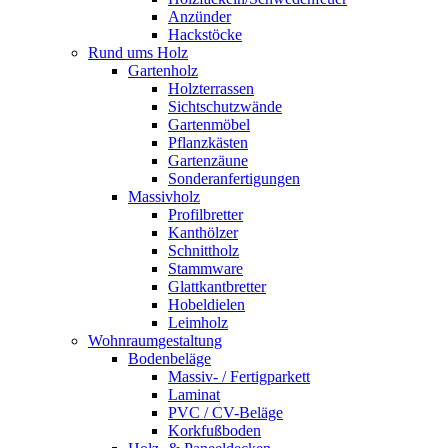
Anzünder
Hackstöcke
Rund ums Holz
Gartenholz
Holzterrassen
Sichtschutzwände
Gartenmöbel
Pflanzkästen
Gartenzäune
Sonderanfertigungen
Massivholz
Profilbretter
Kanthölzer
Schnittholz
Stammware
Glattkantbretter
Hobeldielen
Leimholz
Wohnraumgestaltung
Bodenbeläge
Massiv- / Fertigparkett
Laminat
PVC / CV-Beläge
Korkfußboden